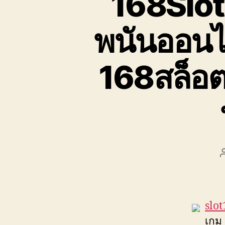
168Slotv
พนันออนไล
168สล็อต
slo
เกม