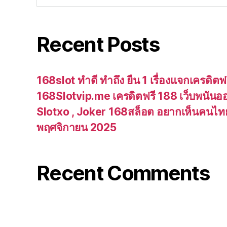
Recent Posts
168slot ทำดี ทำถึง ยืน 1 เรื่องแจกเครดิต
168Slotvip.me เครดิตฟรี 188 เว็บพนันออ
Slotxo , Joker 168สล็อต อยากเห็นคนไท
พฤศจิกายน 2025
Recent Comments