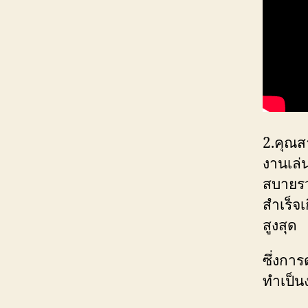
2.คุณส
งานเล่
สบายรว
สำเร็จ
สูงสุด
ซึ่งกา
ทำเป็น