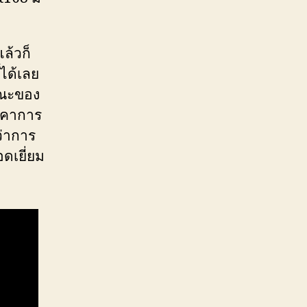
ล้วก็
ได้เลย
ษณะของ
ราคาการ
ว่าการ
ดเยี่ยม