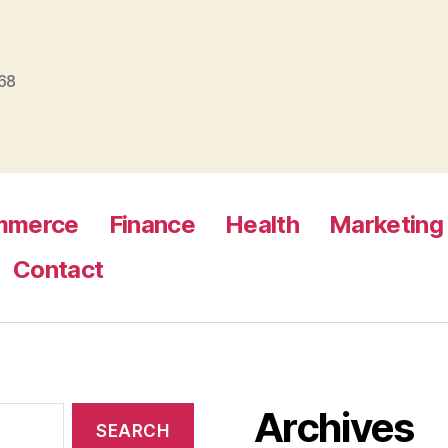
168
mmerce
Finance
Health
Marketing
Contact
Archives