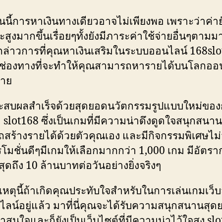
ันนี้การหาเงินทางเดียวอาจไม่เพียงพอ เพราะว่าค่าย
ะสูงมากขึ้นเรื่อยๆทั้งยังมีภาระค่าใช้จ่ายอื่นๆตามม
งกล่าวการที่คุณหาเงินเสริมในระบบออนไลน์ 168slot
่งช่องทางที่จะทำให้คุณสามารถหารายได้บนโลกออนไ
่าย
สบผลสำเร็จด้วยสุดยอดนวัตกรรมรูปแบบใหม่ขอ
ม slot168 ซึ่งเป็นเกมที่มีความน่าดึงดูดใจสนุกสนา
สร้างรายได้ด้วยตัวคุณเอง และมีกิจกรรมพิเศษไม่
รโมชั่นดีๆมีเกมให้เลือกมากกว่า 1,000 เกม มีอัตร
ุดถึง 10 ล้านบาทต่อวันอย่างยิ่งจริงๆ
เหตุนี้ถ้าเกิดคุณประทับใจสำหรับในการเล่นเกมเว็
ลน์อยู่แล้ว มาที่นี่คุณจะได้รับความสนุกสนานสุด
สนใจและก็ยังเป็นเว็บไซต์ที่มีความน่าไว้ใจสูง slo