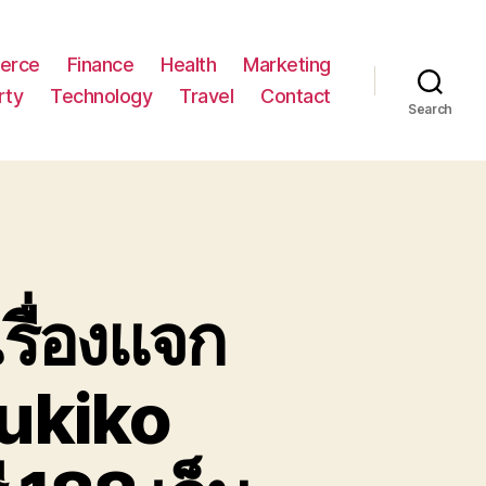
erce
Finance
Health
Marketing
rty
Technology
Travel
Contact
Search
เรื่องแจก
Yukiko