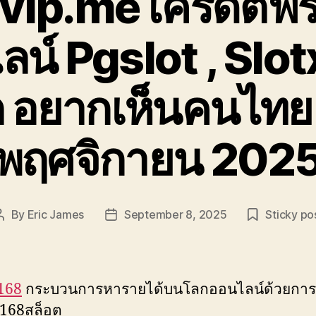
ip.me เครดิตฟรี
น์ Pgslot , Slot
 อยากเห็นคนไทย
พฤศจิกายน 202
By
Eric James
September 8, 2025
Sticky po
Post
Post
author
date
t168
กระบวนการหารายได้บนโลกออนไลน์ด้วยการ
 168สล็อต