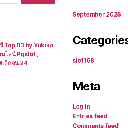
September 2025
Categorie
ฟรี Top 83 by Yukiko
นไลน์ Pgslot ,
slot168
ยเลิกจน 24
Meta
Log in
Entries feed
Comments feed