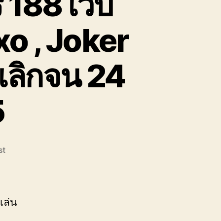
 188 เว็บ
xo , Joker
เลิกจน 24
5
st
เล่น