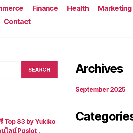
mmerce
Finance
Health
Marketing
Contact
Archives
September 2025
Categorie
ฟรี Top 83 by Yukiko
นไลน์ Pgslot ,