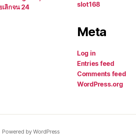
slot168
ยเลิกจน 24
Meta
Log in
Entries feed
Comments feed
WordPress.org
Powered by WordPress