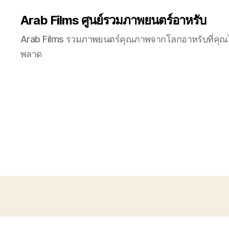
Arab Films ศูนย์รวมภาพยนตร์อาหรับ
Arab Films รวมภาพยนตร์คุณภาพจากโลกอาหรับที่คุณ
พลาด