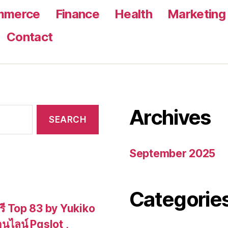
mmerce
Finance
Health
Marketing
Contact
Archives
September 2025
Categorie
ฟรี Top 83 by Yukiko
นไลน์ Pgslot ,