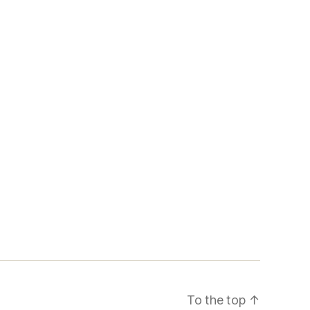
To the top
↑