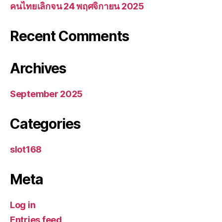
คนไทยเลิกจน 24 พฤศจิกายน 2025
Recent Comments
Archives
September 2025
Categories
slot168
Meta
Log in
Entries feed